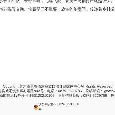
少自由组队，长鞭挥响，陀螺飞旋，欢笑声与抽打声此起彼伏。
感的温暖交融。输赢早已不重要，旋转的陀螺间，传递着乡村振
Copyright 普洱市景谷傣族彝族自治县融媒体中心All Rights Reserved
远镇大寨树塔路802号 电话：0879-5229786 投稿邮箱：jgtvxinwe
新闻信息服务许可证
53120210106
不良信息举报：0879-5229786 投诉举
滇公网安备53082402530836
号