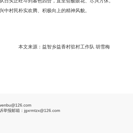
从日头正旺斗到暮色四合，直至臂酸眼花、尽兴方休。
兴中村民朴实欢腾、积极向上的精神风貌。
本文来源：益智乡益香村驻村工作队 胡雪梅
nbu@126.com
报邮箱：jgxrmtzx@126.com