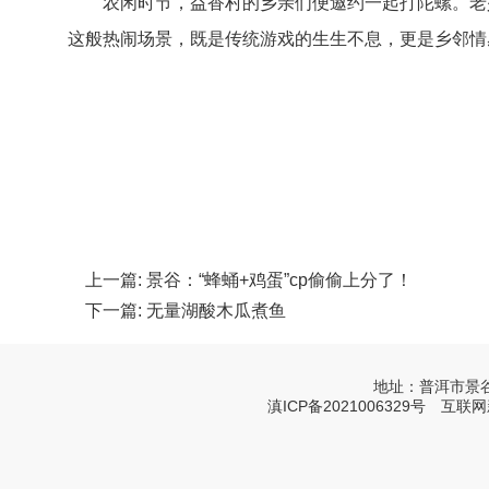
农闲时节，益香村的乡亲们便邀约一起打陀螺。老
这般热闹场景，既是传统游戏的生生不息，更是乡邻情
上一篇:
景谷：“蜂蛹+鸡蛋”cp偷偷上分了！
下一篇:
无量湖酸木瓜煮鱼
地址：普洱市景谷县威
滇ICP备2021006329号
互联网