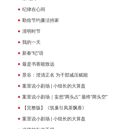
纪律在心间
勤俭节约廉洁持家
清明时节
我的一天
新春“纪“语
最是书香能致远
景谷：澄清正名 为干部减压赋能
案里说小剧场 | 小组长的大算盘
案里说小剧场｜妄想“两头占” 最终“两头空”
【完整版】《筑巢引凤茶飘香》
案里说小剧场 | 小组长的大算盘