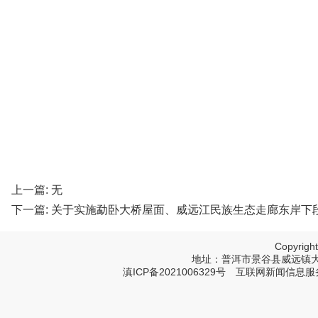
上一篇: 无
下一篇:
关于实施勐卧大桥屋面、威远江民族生态走廊东岸下
Copyri
地址：普洱市景谷县威远镇大寨树塔
滇ICP备2021006329号
互联网新闻信息服