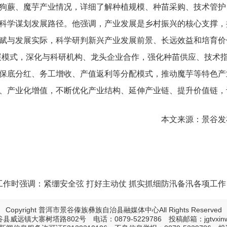
狗蕨、魔芋产业情况，详细了解种植规模、种苗采购、技术管护
科学谋划发展路径。他强调，产业发展是乡村振兴的核心支撑，
赋与发展实际，科学研判新兴产业发展前景、长远效益和培育价
”发展模式，深化与科研机构、龙头企业合作，强化种苗供应、技术
保底分红、务工增收、产值返利等分配模式，推动魔芋等特色产
、产业化增值，不断优化产业结构、延伸产业链、提升价值链，
本文来源：景谷发
作时强调：紧绷安全弦 打好主动仗 抓实抓细防汛备汛各项工作
Copyright 普洱市景谷傣族彝族自治县融媒体中心All Rights Reserved
远镇大寨树塔路802号 电话：0879-5229786 投稿邮箱：jgtvxinwe