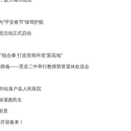
为“平安春节”保驾护航
实践活动正式启动
”组合拳 打造营商环境“新高地”
铸师魂——景谷二中举行教师荣誉退休欢送会
作站落户县人民医院
渠保灌惠民生
新景
花开迎春来！