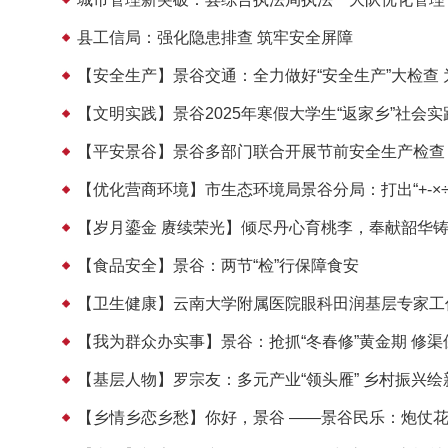
县工信局：强化隐患排查 筑牢安全屏障
【安全生产】景谷交通：全力做好“安全生产”大检查 
【文明实践】景谷2025年寒假大学生“返家乡”社会
【平安景谷】景谷多部门联合开展节前安全生产检查
【优化营商环境】市生态环境局景谷分局：打出“+-×÷
【岁月鎏金 赓续荣光】倾尽丹心育桃李，奉献韶华
【食品安全】景谷：两节“检”行保障食安
【卫生健康】云南大学附属医院眼科田润基层专家工
【我为群众办实事】景谷：抢抓“冬春修”黄金期 修
【基层人物】罗宗友：多元产业“领头雁” 乡村振兴绘
【乡情乡恋乡愁】你好，景谷 ——景谷民乐：炮仗