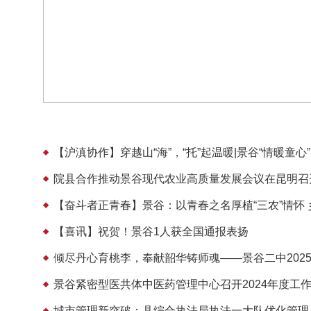
【沪滇协作】穿越山“海”，“托”起温暖|景谷“情暖
院县合作推动景谷现代农业高质量发展会议在昆明召
【奋斗者正青春】景谷：以青春之名厚植“三农”情怀
【喜讯】祝贺！景谷1人获全国通报表扬
倾尽丹心育桃李，奉献韶华铸师魂——景谷二中202
景谷紧密型医共体中医药管理中心召开2024年度工作
城市管理新突破：县综合执法局执法一大队优化管理