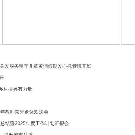
童心”关爱服务留守儿童黄浦假期爱心托管班开班
开
 乡村振兴有力量
5年教师荣誉退休欢送会
总结暨2025年度工作计划汇报会
，提升城市品质